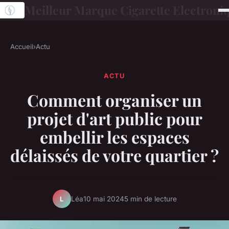
Meilleur Marque Cigarette Electroni
Accueil
›
Actu
ACTU
Comment organiser un
projet d'art public pour
embellir les espaces
délaissés de votre quartier ?
Léa
10 mai 2024
5 min de lecture
L