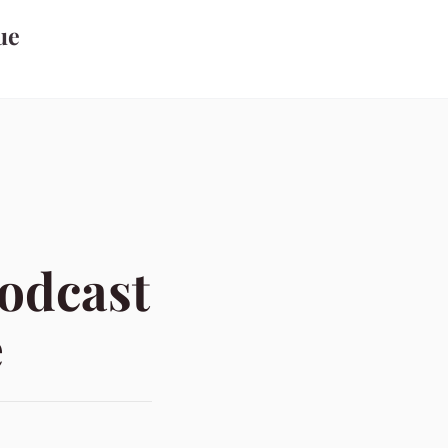
ue
podcast
e