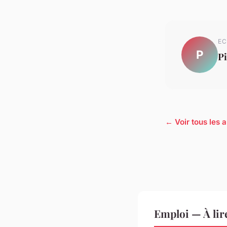
EC
P
Pi
← Voir tous les a
Emploi — À lir