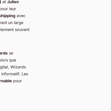
)
et
Julien
pour leur
shipping
avec
rant un large
viennent souvent
ards
se
Alors que
gital, Wizards
informatif. Les
rnable
pour