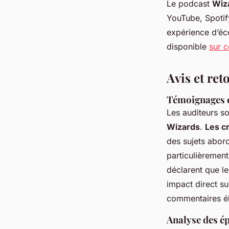
Le podcast
Wiz
YouTube, Spotif
expérience d’éco
disponible
sur c
Avis et ret
Témoignages e
Les auditeurs so
Wizards
.
Les cr
des sujets abord
particulièremen
déclarent que le
impact direct su
commentaires él
Analyse des ép