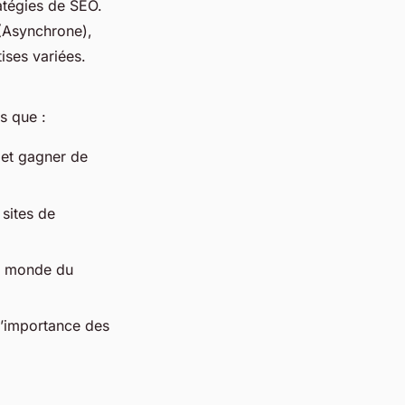
tratégies de SEO.
 (Asynchrone),
ises variées.
s que :
 et gagner de
 sites de
le monde du
 l’importance des