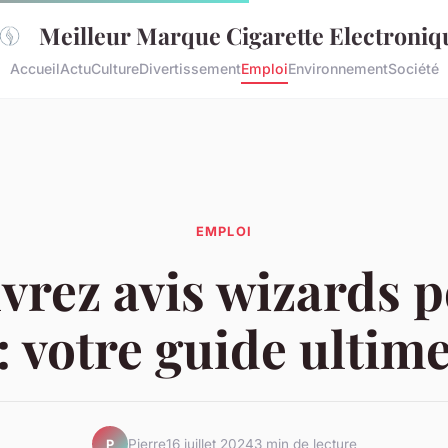
Meilleur Marque Cigarette Electroniq
Accueil
Actu
Culture
Divertissement
Emploi
Environnement
Société
EMPLOI
rez avis wizards 
: votre guide ultim
Pierre
16 juillet 2024
3 min de lecture
P