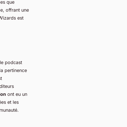
les que
e, offrant une
Wizards est
 le podcast
la pertinence
t
diteurs
ion
ont eu un
ées et les
mmunauté.