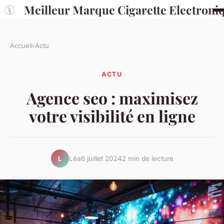
Meilleur Marque Cigarette Electroni
Accueil
›
Actu
ACTU
Agence seo : maximisez
votre visibilité en ligne
Léa
6 juillet 2024
2 min de lecture
L